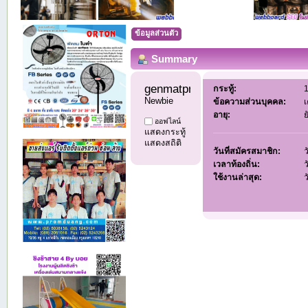
ข้อมูลส่วนตัว
Summary
genmatproduct 
กระทู้:
1
Newbie
ข้อความส่วนบุคคล:
เ
อายุ:
ย
ออฟไลน์
แสดงกระทู้
แสดงสถิติ
วันที่สมัครสมาชิก:
ว
เวลาท้องถิ่น:
ว
ใช้งานล่าสุด:
ว