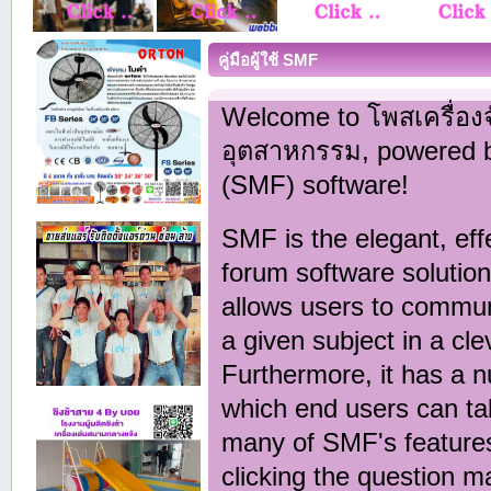
คู่มือผู้ใช้ SMF
Welcome to โพสเครื่อง
อุตสาหกรรม, powered 
(SMF) software!
SMF is the elegant, eff
forum software solution t
allows users to commun
a given subject in a cl
Furthermore, it has a 
which end users can ta
many of SMF's features
clicking the question m