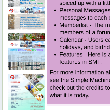
spiced up with a lit
Personal Message
messages to each o
Memberlist
- The me
members of a foru
Calendar
- Users ca
holidays, and birth
Features
- Here is a
features in SMF.
For more information a
see the
Simple Machin
check out the
credits
to
what it is today.