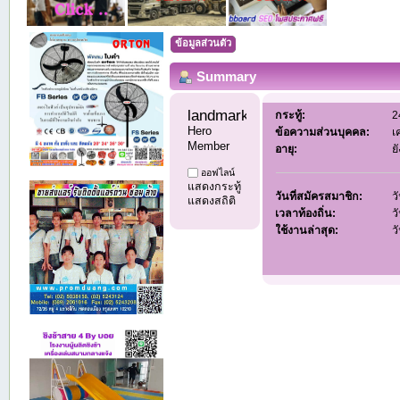
ข้อมูลส่วนตัว
Summary
landmark4598 
กระทู้:
2
Hero 
ข้อความส่วนบุคคล:
เ
Member
อายุ:
ย
ออฟไลน์
แสดงกระทู้
วันที่สมัครสมาชิก:
ว
แสดงสถิติ
เวลาท้องถิ่น:
ว
ใช้งานล่าสุด:
ว