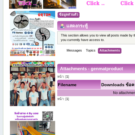
ข้อมูลส่วนตัว
แสดงกระทู้
This section allows you to view all posts made by
you currently have access to.
Messages
Topics
Attachments
Attachments - genmatproduct
หน้า: [
1
]
Filename
Downloads
ข้อค
No attachmen
หน้า: [
1
]