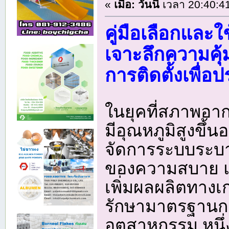
«
เมื่อ:
วันนี้
เวลา 20:40:4
คู่มือเลือกและใ
เจาะลึกความคุ
การติดตั้งเพื่อ
ในยุคที่สภาพอ
มีอุณหภูมิสูงขึ้น
จัดการระบบระบาย
ของความสบาย แ
เพิ่มผลผลิตทางเ
รักษามาตรฐานก
อุตสาหกรรม หนึ่ง