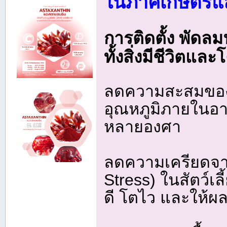
ในภาคเกษตรแ
การติดตั้ง พัดล
ทั้งสิ่งมีชีวิตแล
ลดความสะสมของ
อุณหภูมิภายในอา
หลายองศา
ลดความเครียดจา
Stress) ในสัตว์เล
ดี โตไว และให้ผล