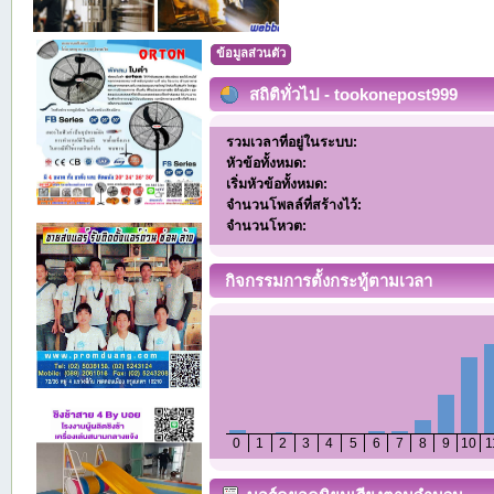
ข้อมูลส่วนตัว
สถิติทั่วไป - tookonepost999
รวมเวลาที่อยู่ในระบบ:
หัวข้อทั้งหมด:
เริ่มหัวข้อทั้งหมด:
จำนวนโพลล์ที่สร้างไว้:
จำนวนโหวต:
กิจกรรมการตั้งกระทู้ตามเวลา
0
1
2
3
4
5
6
7
8
9
10
1