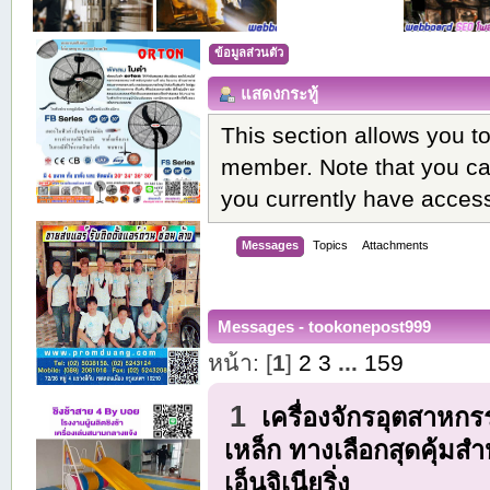
ข้อมูลส่วนตัว
แสดงกระทู้
This section allows you t
member. Note that you ca
you currently have access
Messages
Topics
Attachments
Messages - tookonepost999
หน้า: [
1
]
2
3
...
159
1
เครื่องจักรอุตสาหก
เหล็ก ทางเลือกสุดคุ้มส
เอ็นจิเนียริ่ง