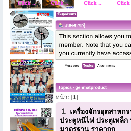
ข้อมูลส่วนตัว
แสดงกระทู้
This section allows you t
member. Note that you ca
you currently have access
Messages
Topics
Attachments
Topics - genmatproduct
หน้า: [
1
]
1
เครื่องจักรอุตสาหก
ประตูหนีไฟ ประตูเหล็ก
มาตรฐาน ราคาถูก