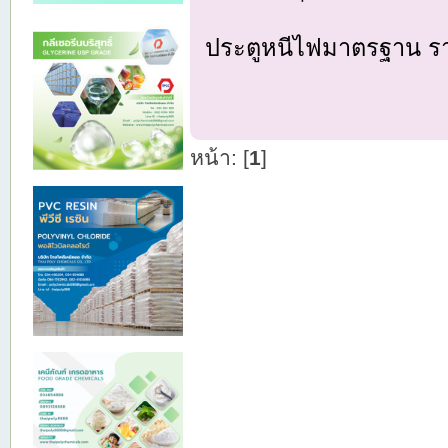
ประตูหนีไฟมาตรฐาน รา
หน้า: [
1
]