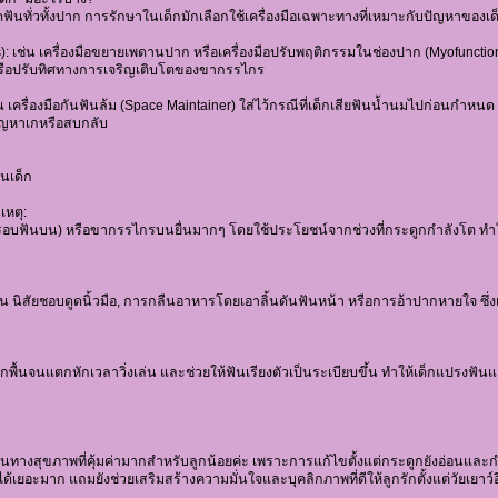
ดฟันทั่วทั้งปาก การรักษาในเด็กมักเลือกใช้เครื่องมือเฉพาะทางที่เหมาะกับปัญหาของเด็
: เช่น เครื่องมือขยายเพดานปาก หรือเครื่องมือปรับพฤติกรรมในช่องปาก (Myofunctiona
หรือปรับทิศทางการเจริญเติบโตของขากรรไกร
น เครื่องมือกันฟันล้ม (Space Maintainer) ใส่ไว้กรณีที่เด็กเสียฟันน้ำนมไปก่อนกำหนด เพ
ีปัญหาเกหรือสบกลับ
นเด็ก
เหตุ:
บฟันบน) หรือขากรรไกรบนยื่นมากๆ โดยใช้ประโยชน์จากช่วงที่กระดูกกำลังโต ทำให้ป
 เช่น นิสัยชอบดูดนิ้วมือ, การกลืนอาหารโดยเอาลิ้นดันฟันหน้า หรือการอ้าปากหายใจ ซึ่ง
ทกพื้นจนแตกหักเวลาวิ่งเล่น และช่วยให้ฟันเรียงตัวเป็นระเบียบขึ้น ทำให้เด็กแปรง
ุนทางสุขภาพที่คุ้มค่ามากสำหรับลูกน้อยค่ะ เพราะการแก้ไขตั้งแต่กระดูกยังอ่อนแล
เยอะมาก แถมยังช่วยเสริมสร้างความมั่นใจและบุคลิกภาพที่ดีให้ลูกรักตั้งแต่วัยเยาว์อ