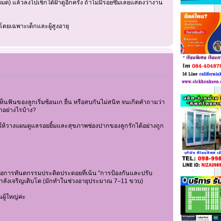
้หมด) แล้วลงไปเช็กใต้ฝ้าดูอีกครั้ง ถ้าไม่มีรอยซึมเลยแสดงว่างาน
โดยเฉพาะเด็กและผู้สูงอายุ
็นฟันของลูกเริ่มซ้อนเก ยื่น หรือสบกันไม่สนิท จนเกิดคำถามว่า
าอย่างไรบ้าง?
ยให้วางแผนดูแลรอยยิ้มและสุขภาพช่องปากของลูกรักได้อย่างถูก
แต่คือการทันตกรรมประดิดประดอยที่เน้น "การป้องกันและปรับ
กำลังเจริญเติบโต (มักทำในช่วงอายุประมาณ 7–11 ขวบ)
ผู้ใหญ่ค่ะ