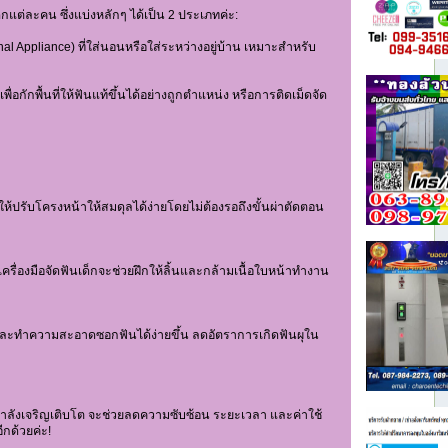
กแต่ละคน ซึ่งแบ่งหลักๆ ได้เป็น 2 ประเภทค่ะ:
l Appliance) ที่ใส่นอนหรือใส่ระหว่างอยู่บ้าน เหมาะสำหรับ
ื่อกักพื้นที่ให้ฟันแท้ขึ้นได้อย่างถูกตำแหน่ง หรือการติดเม็ดจัด
รับโครงหน้าให้สมดุลได้ง่ายโดยไม่ต้องรอถึงขั้นผ่าตัดตอน
เครื่องมือจัดฟันเด็กจะช่วยฝึกให้ลิ้นและกล้ามเนื้อใบหน้าทำงาน
ฟันและทำความสะอาดซอกฟันได้ง่ายขึ้น ลดอัตราการเกิดฟันผุใน
ะกำลังเจริญเติบโต จะช่วยลดความซับซ้อน ระยะเวลา และค่าใช้
ีกด้วยค่ะ!