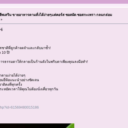
ีพเสริม ขายอาหารตามสั่งได้ง่ายๆแค่คอร์ส ซอสผัด ซอสกะเพรา กลมกล่อม
 »
ซ์
าติที่ลูกค้าจดจำและกลับมาซ้ำ!
 10 ปี!
นอาหารธรรมดาให้กลายเป็นร้านดังในพริบตาเพียงคุณลงมือทำ!
ตามง่ายได้ง่ายๆ
้อมยี่ห้อแนะนำอย่างชัดเจน
ติคงที่ทุกครั้ง
ประหยัดเวลาให้คุณไม่ต้องนั่งเคี่ยวทุกวัน
le.php?id=61569480015186