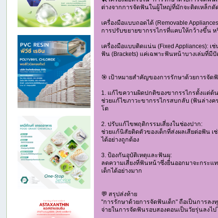
ต่างจากการจัดฟันในผู้ใหญ่ที่มักจะติดเหล็กดั
เครื่องมือแบบถอดได้ (Removable Appliances)
การปรับขยายขากรรไกรที่แคบให้กว้างขึ้น 
เครื่องมือแบบติดแน่น (Fixed Appliances): เช่
ฟัน (Brackets) แค่เฉพาะฟันหน้าบางเล่มที่ม
🎯 เป้าหมายสำคัญของการรักษาด้วยการจัดฟั
1. แก้ไขความผิดปกติของขากรรไกรตั้งแต่ต้น
ช่วยแก้ไขภาวะขากรรไกรสบกลับ (ฟันล่างครอ
โต
2. ปรับแก้ไขพฤติกรรมเสี่ยงในช่องปาก:
ช่วยแก้นิสัยติดตัวของเด็กที่ส่งผลเสียต่อฟัน
ได้อย่างถูกต้อง
3. ป้องกันอุบัติเหตุและฟันผุ:
ลดความเสี่ยงที่ฟันหน้าซึ่งยื่นออกมาจะกระแ
เด็กได้อย่างมาก
💬 สรุปส่งท้าย
"การรักษาด้วยการจัดฟันเด็ก" ถือเป็นการลงท
จ่ายในการจัดฟันรอบสองตอนเป็นวัยรุ่นลงไปได้