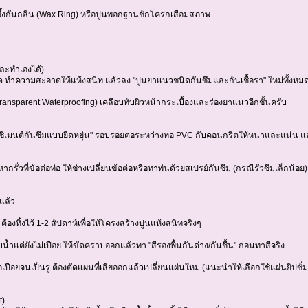
ี้ผึ้งกันกลิ่น (Wax Ring) หรือปูนพอกฐานชักโครกเสื่อมสภาพ
และทำเองได้)
หมด ทำความสะอาดให้แห้งสนิท แล้วลง "ปูนยาแนวชนิดกันซึมและกันเชื้อรา" ใหม่ทั้งหม
ransparent Waterproofing) เคลือบทับผิวหน้ากระเบื้องและร่องยาแนวอีกชั้นครับ
 "ซีเมนต์กันซึมแบบยืดหยุ่น" รอบรอยต่อระหว่างท่อ PVC กับคอนกรีตให้หนาและแน่น แล้
ยด หากรั่วที่ข้อต่อท่อ ให้ช่างเปลี่ยนข้อต่อหรือทาพ่นด้วยสเปรย์กันซึม (กรณีรั่วซึมเล็กน้อ
้แล้ว
ต้องทิ้งไว้ 1-2 สัปดาห์เพื่อให้โครงสร้างปูนแห้งสนิทจริงๆ
้ำแต่ยังไม่เปื่อย ให้ขัดคราบออกแล้วทา "สีรองพื้นกันด่าง/กันชื้น" ก่อนทาสีจริง
อเปื่อยจนเป็นรู ต้องตัดแผ่นที่เสียออกแล้วเปลี่ยนแผ่นใหม่ (แนะนำให้เลือกใช้แผ่นยิปซ
t)