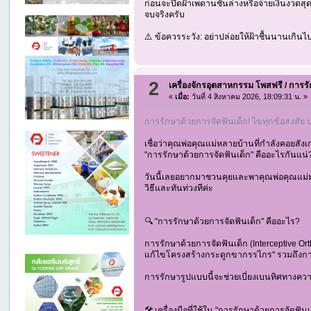
ก่อนจะปิดฝ้าเพดานชั้นล่างหรือจ่ายเงินงวดสุดท
จบจริงครับ
⚠️ ข้อควรระวัง: อย่าปล่อยให้ฝ้าชื้นนานเกิ
2
เครื่องจักรอุตสาหกรรม โพสฟรี
/
การรั
«
เมื่อ:
วันที่ 4 สิงหาคม 2026, 18:09:31 น. »
การรักษาด้วยการจัดฟันเด็ก! ไขทุกข้อสงสัย ป
เชื่อว่าคุณพ่อคุณแม่หลายบ้านที่กำลังคอยสัง
"การรักษาด้วยการจัดฟันเด็ก" คืออะไรกันแน
วันนี้เลยอยากมาชวนคุยและพาคุณพ่อคุณแม่มา
วิธีและทันท่วงทีค่ะ
🔍 "การรักษาด้วยการจัดฟันเด็ก" คืออะไร?
การรักษาด้วยการจัดฟันเด็ก (Interceptive Or
แก้ไขโครงสร้างกระดูกขากรรไกร" รวมถึงการ
การรักษารูปแบบนี้จะช่วยเบี่ยงเบนทิศทางความ
🛠️ เครื่องมือที่ใช้ใน "การรักษาด้วยการจัดฟัน