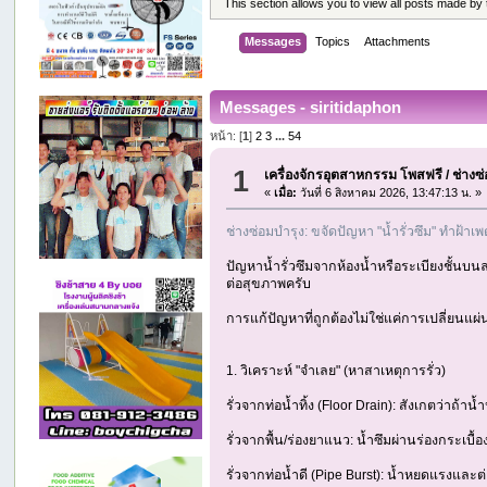
This section allows you to view all posts made by
Messages
Topics
Attachments
Messages - siritidaphon
หน้า: [
1
]
2
3
...
54
1
เครื่องจักรอุตสาหกรรม โพสฟรี
/
ช่างซ
«
เมื่อ:
วันที่ 6 สิงหาคม 2026, 13:47:13 น. »
ช่างซ่อมบำรุง: ขจัดปัญหา "น้ำรั่วซึม" ทำฝ้าเ
ปัญหาน้ำรั่วซึมจากห้องน้ำหรือระเบียงชั้นบ
ต่อสุขภาพครับ
การแก้ปัญหาที่ถูกต้องไม่ใช่แค่การเปลี่ยนแผ
1. วิเคราะห์ "จำเลย" (หาสาเหตุการรั่ว)
รั่วจากท่อน้ำทิ้ง (Floor Drain): สังเกตว่า
รั่วจากพื้น/ร่องยาแนว: น้ำซึมผ่านร่องกระเบ
รั่วจากท่อน้ำดี (Pipe Burst): น้ำหยดแรงและต