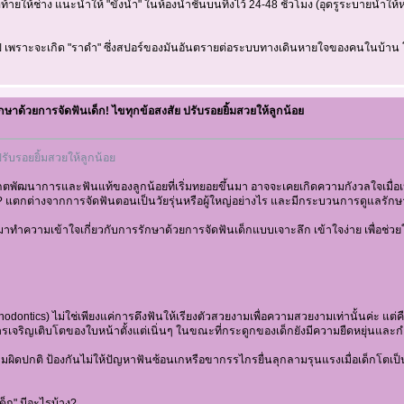
้ายให้ช่าง แนะนำให้ "ขังน้ำ" ในห้องน้ำชั้นบนทิ้งไว้ 24-48 ชั่วโมง (อุดรูระบายน้ำให
นไป เพราะจะเกิด "ราดำ" ซึ่งสปอร์ของมันอันตรายต่อระบบทางเดินหายใจของคนในบ้าน 
กษาด้วยการจัดฟันเด็ก! ไขทุกข้อสงสัย ปรับรอยยิ้มสวยให้ลูกน้อย
รับรอยยิ้มสวยให้ลูกน้อย
เกตพัฒนาการและฟันแท้ของลูกน้อยที่เริ่มทยอยขึ้นมา อาจจะเคยเกิดความกังวลใจเมื่อเห
่? แตกต่างจากการจัดฟันตอนเป็นวัยรุ่นหรือผู้ใหญ่อย่างไร และมีกระบวนการดูแลรักษ
ทำความเข้าใจเกี่ยวกับการรักษาด้วยการจัดฟันเด็กแบบเจาะลึก เข้าใจง่าย เพื่อช่ว
thodontics) ไม่ใช่เพียงแค่การดึงฟันให้เรียงตัวสวยงามเพื่อความสวยงามเท่านั้นค่ะ 
เจริญเติบโตของใบหน้าตั้งแต่เนิ่นๆ ในขณะที่กระดูกของเด็กยังมีความยืดหยุ่นและ
ผิดปกติ ป้องกันไม่ให้ปัญหาฟันซ้อนเกหรือขากรรไกรยื่นลุกลามรุนแรงเมื่อเด็กโตเป็น
เด็ก" มีอะไรบ้าง?