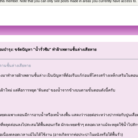
 this member. Note that you can only see posts made in areas you currently have access to.
่อมบำรุง: ขจัดปัญหา "น้ำรั่วซึม" ทำฝ้าเพดานชั้นล่างเสียหาย
พดานชั้นล่างเสียหาย
นลงมาทำลายฝ้าเพดานชั้นล่าง เป็นปัญหาที่ต้องรีบแก้ก่อนที่โครงสร้างเหล็กเสริมในคอ
่นฝ้าใหม่ แต่คือการหยุด "ต้นตอ" ของน้ำจากข้างบนตามขั้นตอนดังนี้ครับ
ถ้าน้ำหยดเฉพาะตอนมีการอาบน้ำหรือเทน้ำลงพื้น แสดงว่ารอยต่อระหว่างปากท่อกับปูนเสื
ื้องที่หลุดล่อนลงไปสะสมใต้พื้นคอนกรีต มักจะหยดช้าๆ ตลอดเวลาแม้จะหยุดใช้น้ำไปสัก
่อเนื่องตลอดเวลาแม้ไม่ได้ใช้งาน (อาจเกิดจากท่อประปาในผนังหรือใต้พื้นรั่ว)