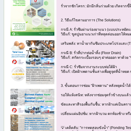
รั่วจากชักโครก: มักมีกลิ่นร่วมด้วย เกิดจากข
2. วิธีแก้ไขตามอาการ (The Solutions)
กรณี A: รั่วซึมผ่านร่องยาแนว (แบบประหยัด
วิธีแก้: ขูดปูนยาแนวเก่าที่หลุดล่อนออกให้
เสริมพลัง: ทาน้ำยากันซึมประเภทโปร่งแสง (T
กรณี B: รั่วที่ปากท่อน้ำทิ้ง (Floor Drain)
วิธีแก้: สกัดกระเบื้องรอบๆ ฝาท่อออก ทาด้วย
กรณี C: รั่วซึมจากงานระบบท่อใต้ฝ้า
วิธีแก้: เปิดฝ้าเพดานชั้นล่างเพื่อดูจุดที่น้ำห
3. ขั้นตอนการซ่อม "ฝ้าเพดาน" หลังหยุดน้ำได
รอให้แห้งสนิท: หลังจากซ่อมจุดรั่วข้างบนแล้ว 
ขัดและทาสีรองพื้นกันชื้น: หากฝ้าแค่เป็นคราบน
เปลี่ยนแผ่นยิปซั่ม: หากฝ้าบวม ตกท้องช้าง หรื
💡 เคล็ดลับ: "การทดสอบขังน้ำ" (Ponding Tes