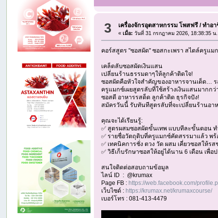
3
เครื่องจักรอุตสาหกรรม โพสฟรี
/
ทำอาช
«
เมื่อ:
วันที่ 31 กรกฎาคม 2026, 18:38:35 น.
คอร์สสูตร "ซอสผัด" ซอสกะเพรา สไตล์ครูแมก
เคล็ดลับซอสผัดเงินแสน
เปลี่ยนร้านธรรมดาๆให้ลูกค้าติดใจ!
ซอสผัดคือหัวใจสำคัญของอาหารจานเด็ด… รสช
ครูแมกซ์เผยสูตรลับที่ใช้สร้างเงินแสนมากกว่า
ซอสดี อาหารรสด็ด ลูกค้าติด ธุรกิจปัง!
สมัครวันนี้ รับทันทีสูตรลับที่จะเปลี่ยนร้า
คุณจะได้เรียนรู้:
✅ สูตรผสมซอสผัดขั้นเทพ แบบทีละขั้นตอน ทำ
✅ รายชื่อวัตถุดิบที่ครูแมกซ์คัดสรรมาแล้ว พร
✅ เทคนิคการชั่ง ตวง วัด ผสม เคี่ยวซอสให้รสชา
✅ วิธีเก็บรักษาซอสให้อยู่ได้นาน 6 เดือน เพื่อ
สนใจติดต่อสอบถามข้อมูล
ไลน์ ID : @krumax
Page FB :
https://web.facebook.com/profi
เว็บไซด์ :
https://krumax.net/krumaxcourse/
เบอร์โทร : 081-413-4479