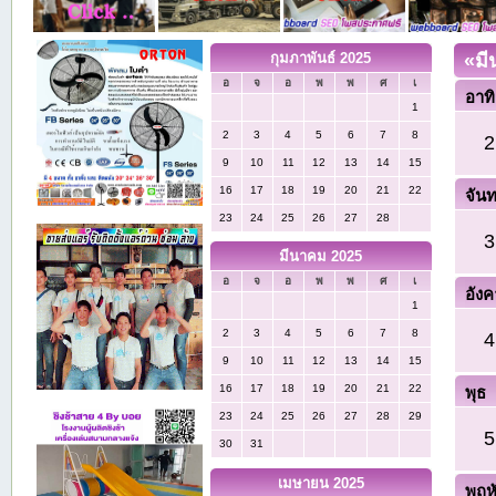
กุมภาพันธ์ 2025
«
มี
อ
จ
อ
พ
พ
ศ
เ
อาทิ
1
2
3
4
5
6
7
8
2
9
10
11
12
13
14
15
16
17
18
19
20
21
22
จันท
23
24
25
26
27
28
3
มีนาคม 2025
อ
จ
อ
พ
พ
ศ
เ
อังค
1
2
3
4
5
6
7
8
4
9
10
11
12
13
14
15
16
17
18
19
20
21
22
พุธ
23
24
25
26
27
28
29
5
30
31
เมษายน 2025
พฤห