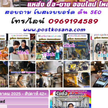
ุลาคม 2025
- สัปดาห์ 42
»
ิตย์