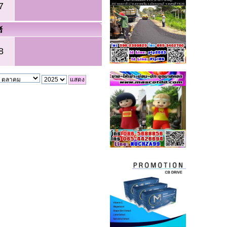
7
์
8