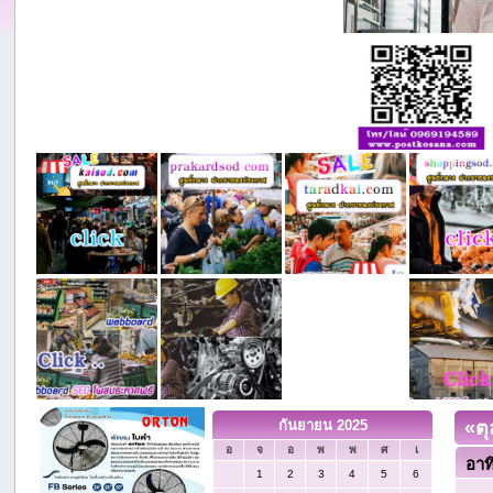
กันยายน 2025
«
ต
อ
จ
อ
พ
พ
ศ
เ
อาท
1
2
3
4
5
6