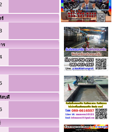
2
ทร์
3
คาร
4
5
ัสบดี
6
์