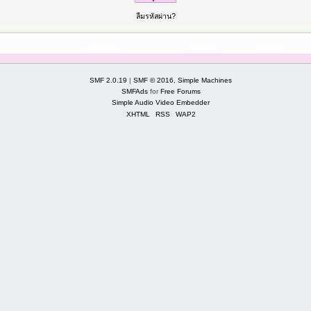
ลืมรหัสผ่าน?
SMF 2.0.19
|
SMF © 2016
,
Simple Machines
SMFAds
for
Free Forums
Simple Audio Video Embedder
XHTML
RSS
WAP2