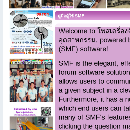
คู่มือผู้ใช้ SMF
Welcome to โพสเครื่อง
อุตสาหกรรม, powered 
(SMF) software!
SMF is the elegant, eff
forum software solution t
allows users to commun
a given subject in a cl
Furthermore, it has a 
which end users can ta
many of SMF's features
clicking the question m