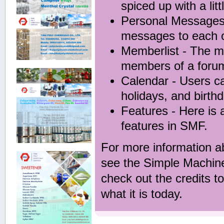
spiced up with a lit
Personal Message
messages to each o
Memberlist
- The me
members of a foru
Calendar
- Users ca
holidays, and birth
Features
- Here is a
features in SMF.
For more information a
see the
Simple Machin
check out the
credits
to
what it is today.