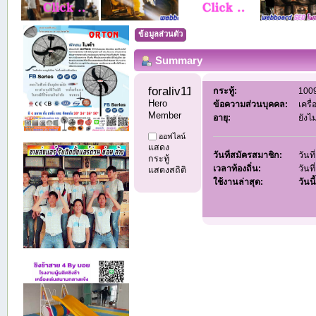
ข้อมูลส่วนตัว
Summary
foraliv11 
กระทู้:
1009
Hero 
ข้อความส่วนบุคคล:
เครื
Member
อายุ:
ยังไ
ออฟไลน์
แสดง
วันที่สมัครสมาชิก:
วันท
กระทู้
เวลาท้องถิ่น:
วันท
แสดงสถิติ
ใช้งานล่าสุด:
วันนี