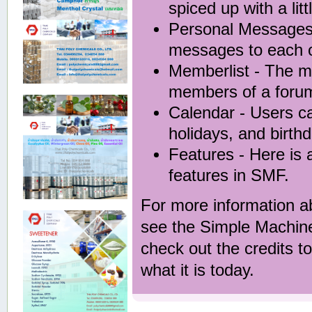
spiced up with a lit
Personal Message
messages to each o
Memberlist
- The me
members of a foru
Calendar
- Users ca
holidays, and birth
Features
- Here is a
features in SMF.
For more information a
see the
Simple Machin
check out the
credits
to
what it is today.