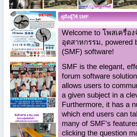
คู่มือผู้ใช้ SMF
Welcome to โพสเครื่อง
อุตสาหกรรม, powered 
(SMF) software!
SMF is the elegant, eff
forum software solution t
allows users to commun
a given subject in a cl
Furthermore, it has a 
which end users can ta
many of SMF's features
clicking the question m