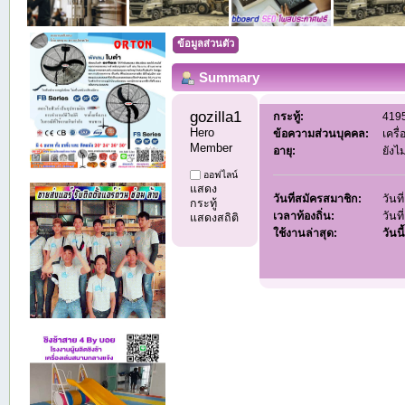
ข้อมูลส่วนตัว
Summary
gozilla1 
กระทู้:
4195
Hero 
ข้อความส่วนบุคคล:
เครื
Member
อายุ:
ยังไ
ออฟไลน์
แสดง
วันที่สมัครสมาชิก:
วันท
กระทู้
เวลาท้องถิ่น:
วันท
แสดงสถิติ
ใช้งานล่าสุด:
วันนี