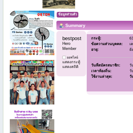
ข้อมูลส่วนตัว
Summary
bestpostdd11 
กระทู้:
63
Hero 
ข้อความส่วนบุคคล:
เค
Member
อายุ:
ยั
ออฟไลน์
แสดงกระทู้
วันที่สมัครสมาชิก:
วั
แสดงสถิติ
เวลาท้องถิ่น:
วั
ใช้งานล่าสุด:
วั