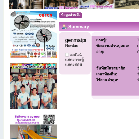
ข้อมูลส่วนตัว
Summary
genmatproduct 
กระทู้:
1
Newbie
ข้อความส่วนบุคคล:
เ
อายุ:
ย
ออฟไลน์
แสดงกระทู้
แสดงสถิติ
วันที่สมัครสมาชิก:
ว
เวลาท้องถิ่น:
ว
ใช้งานล่าสุด:
ว