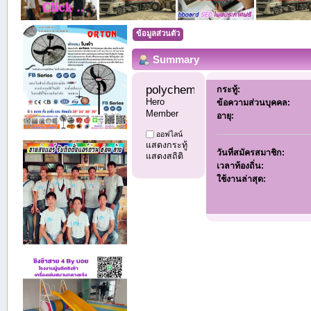
ข้อมูลส่วนตัว
Summary
polychemicals11 
กระทู้:
Hero 
ข้อความส่วนบุคคล:
Member
อายุ:
ออฟไลน์
แสดงกระทู้
วันที่สมัครสมาชิก:
แสดงสถิติ
เวลาท้องถิ่น:
ใช้งานล่าสุด: