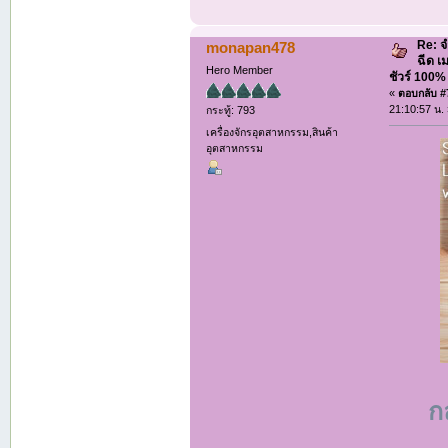
Re: จ
monapan478
ฉีด เ
Hero Member
ชัวร์ 100
«
ตอบกลับ #7
21:10:57 น.
กระทู้: 793
เครื่องจักรอุตสาหกรรม,สินค้า
อุตสาหกรรม
ก