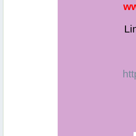
ww
Li
ht