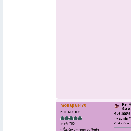
Re: จ
monapan478
ฉีด เ
Hero Member
ชัวร์ 100
«
ตอบกลับ #7
20:45:25 น.
กระทู้: 793
เครื่องจักรอุตสาหกรรม,สินค้า