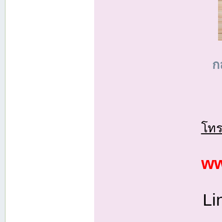
ก
โทร
ww
Li