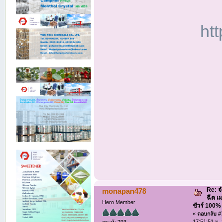
ht
Re: จ
monapan478
ฉีด เ
Hero Member
ชัวร์ 100
«
ตอบกลับ #7
17:51:51 น.