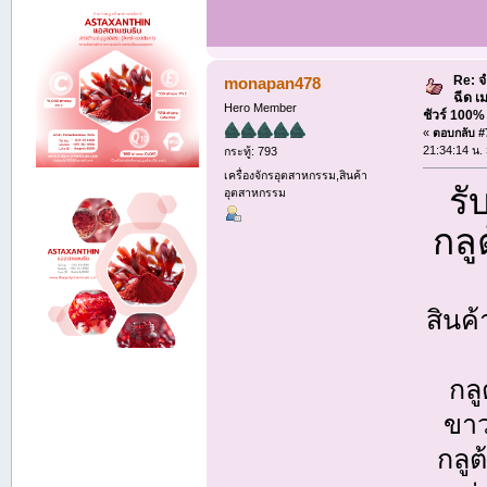
Re: จ
monapan478
ฉีด เ
Hero Member
ชัวร์ 100
«
ตอบกลับ #7
21:34:14 น.
กระทู้: 793
เครื่องจักรอุตสาหกรรม,สินค้า
รั
อุตสาหกรรม
กลู
สินค
กลู
ขาว
กลู