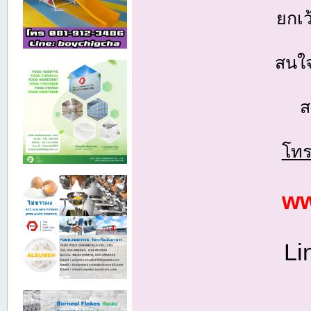
ยกเว
สนใจ
ส
โทร
ww
Li