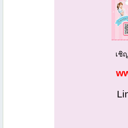
เชิ
ww
Li