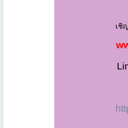
เชิ
ww
Li
ht