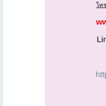
โทร
ww
Li
ht