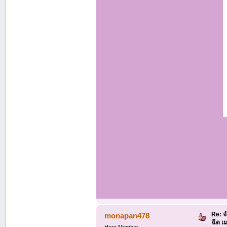
Re: จ
monapan478
ฉีด เ