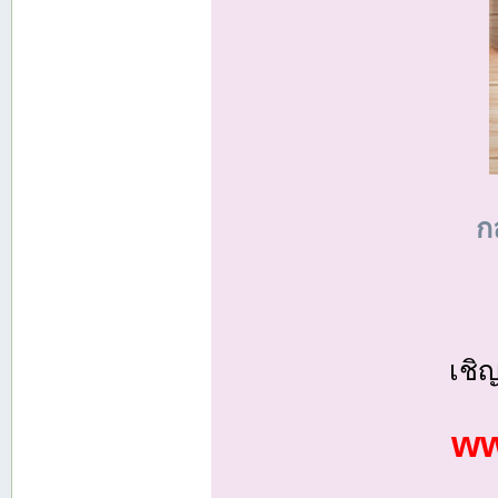
ก
เชิ
ww