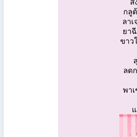
ส่
กลูต
ลาเ
ยาฉี
ขาวใส
ส
ลดก
พาเ
แ