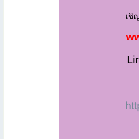
เชิ
ww
Li
ht