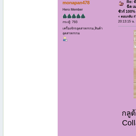
Re: จ
monapan478
ฉีด เ
Hero Member
ชัวร์ 100
«
ตอบกลับ #7
20:13:15 น.
กระทู้: 793
เครื่องจักรอุตสาหกรรม,สินค้า
อุตสาหกรรม
กลู
Coll