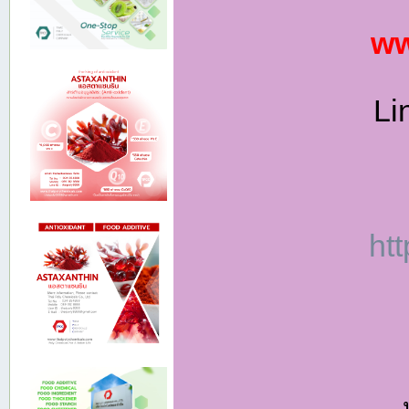
ww
Li
ht