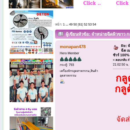
หน้า:
1
...
49
50
[
51
]
52
53
54
ผู้เขียน
หัวข้อ: จำหน่ายฉีดผิวขาว 
ราคาปลีก-ราคาส่ง (อ่าน 46730 ครั้ง)
Re: จ
monapan478
ฉีด เ
Hero Member
ชัวร์ 100
«
ตอบกลับ #7
21:02:50 น.
กระทู้: 793
เครื่องจักรอุตสาหกรรม,สินค้า
กลู
อุตสาหกรรม
กลู
จัด