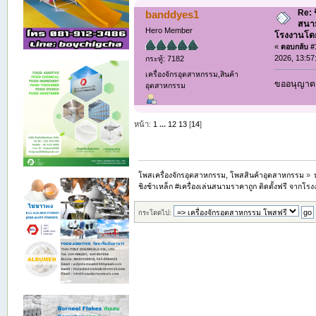
Re: ช
banddyes1
สนาม
Hero Member
โรงงานโดย
«
ตอบกลับ #1
2026, 13:57
กระทู้: 7182
เครื่องจักรอุตสาหกรรม,สินค้า
ขออนุญาต 
อุตสาหกรรม
หน้า:
1
...
12
13
[
14
]
โพสเครื่องจักรอุตสาหกรรม, โพสสินค้าอุตสาหกรรม
»
ชิงช้าเหล็ก #เครื่องเล่นสนามราคาถูก ติดตั้งฟรี จาก
กระโดดไป: