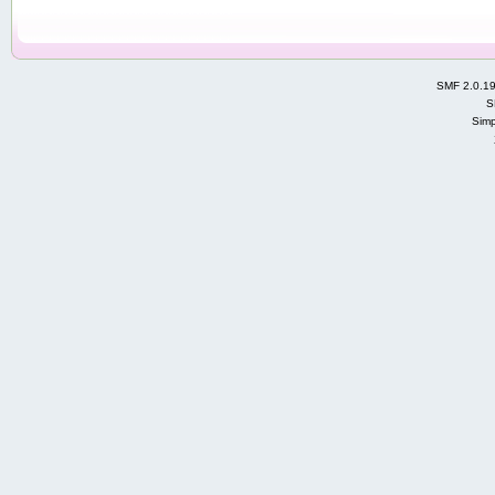
SMF 2.0.1
S
Simp