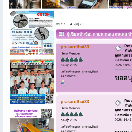
หน้า:
1
...
4
5
[
6
]
7
ผู้เขียน
หัวข้อ: สายพานสแตนเลส ห
นิปปอน พาร์ท (อ่าน 1011 ครั้ง)
Re:
prakardthai33
สำค
Hero Member
อุตสาหกรร
«
ตอบกลับ #7
2026, 09:59
กระทู้: 2625
เครื่องจักรอุตสาหกรรม,สินค้า
ขออนุ
อุตสาหกรรม
Re:
prakardthai33
สำค
Hero Member
อุตสาหกรร
«
ตอบกลับ #7
2026, 14:41
กระทู้: 2625
เครื่องจักรอุตสาหกรรม,สินค้า
อุตสาหกรรม