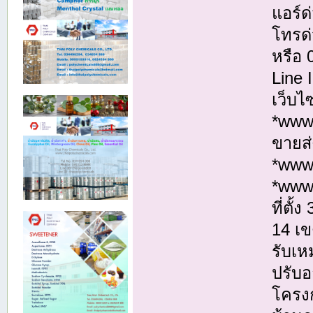
แอร์ด
โทรด่
หรือ
Line
เว็บไ
*www.
ขายส่
*www
*www
ที่ตั
14 เ
รับเห
ปรับอ
โครงก