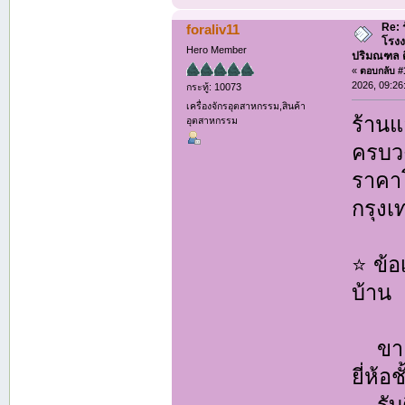
Re: 
foraliv11
โรงง
Hero Member
ปริมณฑล ติด
«
ตอบกลับ #1
2026, 09:26
กระทู้: 10073
เครื่องจักรอุตสาหกรรม,สินค้า
ร้านแ
อุตสาหกรรม
ครบวง
ราคาโ
กรุง
⭐ ข้อ
บ้าน
ขายแ
ยี่ห้อ