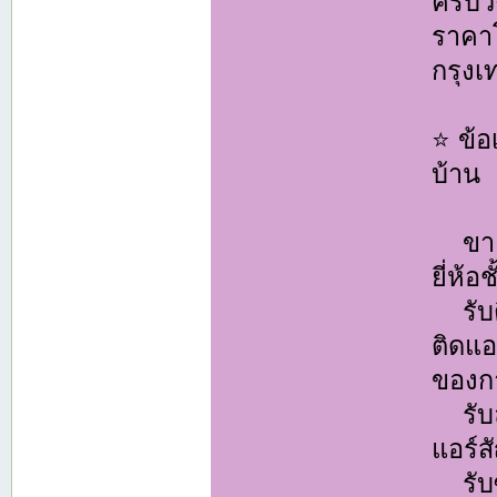
ครบวง
ราคาโ
กรุง
⭐ ข้อ
บ้าน
ขายแ
ยี่ห้อ
รับติ
ติดแ
ของกา
รับล้
แอร์ส
รับซ่