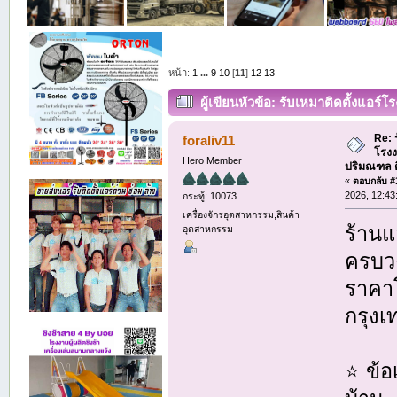
หน้า:
1
...
9
10
[
11
]
12
13
ผู้เขียน
หัวข้อ: รับเหมาติดตั้งแอร์
ล้าง ย้าย แอร์ (อ่าน 3268 ครั้ง)
Re: 
foraliv11
โรงง
Hero Member
ปริมณฑล ติด
«
ตอบกลับ #1
2026, 12:43
กระทู้: 10073
เครื่องจักรอุตสาหกรรม,สินค้า
ร้านแ
อุตสาหกรรม
ครบวง
ราคาโ
กรุง
⭐ ข้อ