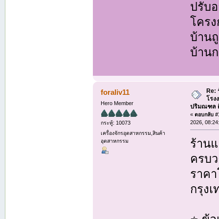
ปรับอ
โครงก
บ้านถ
บ้านก
Re: 
foraliv11
โรงง
Hero Member
ปริมณฑล ติด
«
ตอบกลับ #1
2026, 08:24
กระทู้: 10073
เครื่องจักรอุตสาหกรรม,สินค้า
ร้านแ
อุตสาหกรรม
ครบวง
ราคาโ
กรุง