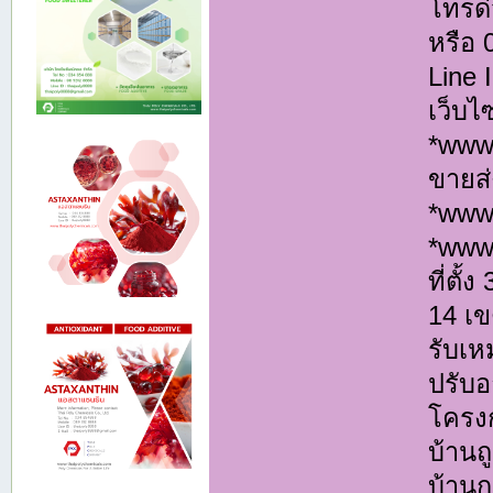
โทรด่
หรือ
Line
เว็บไ
*www.
ขายส่
*www
*www
ที่ตั
14 เ
รับเห
ปรับอ
โครงก
บ้านถ
บ้านก