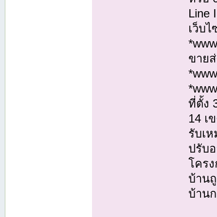
Line
เว็บไ
*www.
ขายส่
*www
*www
ที่ตั
14 เ
รับเห
ปรับอ
โครงก
บ้านถ
บ้านก