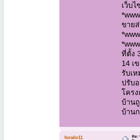
เว็บไ
*www.
ขายส่
*www
*www
ที่ตั
14 เ
รับเห
ปรับอ
โครงก
บ้านถ
บ้านก
Re: 
foraliv11