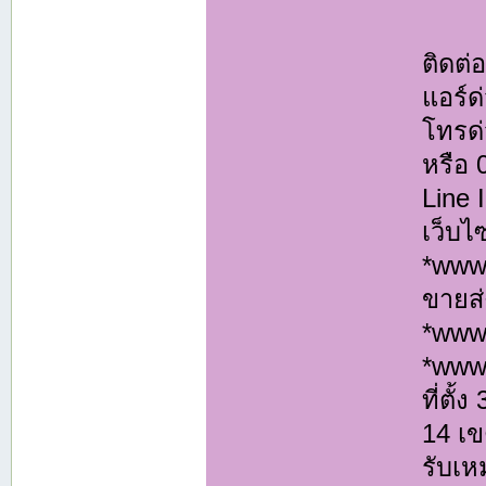
ติดต
แอร์ด
โทรด่
หรือ
Line
เว็บไ
*www.
ขายส่
*www
*www
ที่ตั
14 เ
รับเห