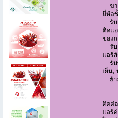
ขายแ
ยี่ห้อ
รับติ
ติดแ
ของกา
รับล้
แอร์ส
รับซ่
เย็น,
ย้ายแ
ติดต
แอร์ด