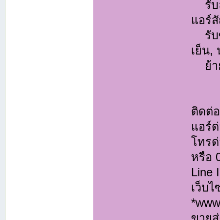
รับล้
แอร์ส
รับซ่
เย็น,
ย้ายแ
ติดต
แอร์ด
โทรด่
หรือ
Line
เว็บไ
*www.
ขายส่