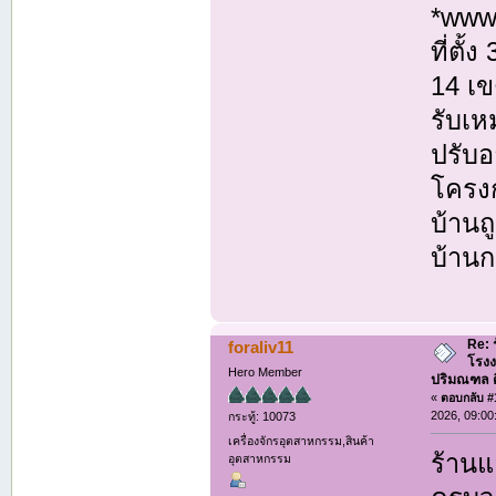
*www
ที่ตั
14 เ
รับเห
ปรับอ
โครงก
บ้านถ
บ้านก
Re: 
foraliv11
โรงง
Hero Member
ปริมณฑล ติด
«
ตอบกลับ #1
2026, 09:00
กระทู้: 10073
เครื่องจักรอุตสาหกรรม,สินค้า
ร้านแ
อุตสาหกรรม