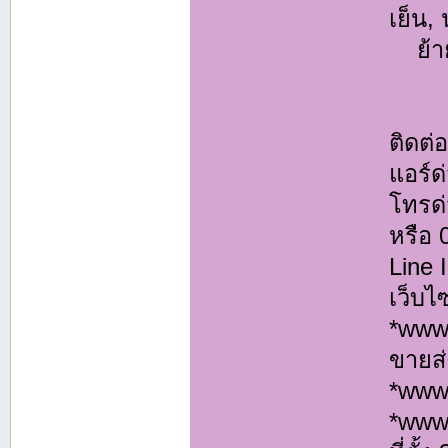
เย็น,
ย้ายแ
ติดต
แอร์ด
โทรด่
หรือ
Line
เว็บไ
*www.
ขายส่
*www
*www