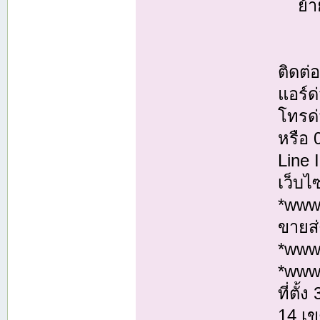
ย้ายแ
ติดต
แอร์ด
โทรด่
หรือ
Line
เว็บไ
*www.
ขายส่
*www
*www
ที่ตั
14 เ