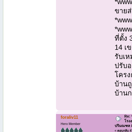
*www.
ขายส่
*www
*www
ที่ตั
14 เ
รับเห
ปรับอ
โครงก
บ้านถ
บ้านก
Re: 
foraliv11
โรงง
Hero Member
ปริมณฑล ติด
«
ตอบกลับ #1