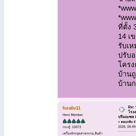
*www
*www
ที่ตั
14 เ
รับเห
ปรับอ
โครงก
บ้านถ
บ้านก
Re: 
foraliv11
โรงง
Hero Member
ปริมณฑล ติด
«
ตอบกลับ #1
2026, 09:49
กระทู้: 10073
เครื่องจักรอุตสาหกรรม,สินค้า