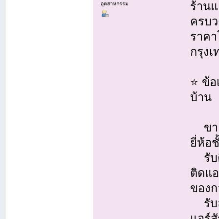
ร้านแ
อุตสาหกรรม
ครบวง
ราคาโ
กรุง
⭐ ข้อ
บ้าน
ขายแ
ยี่ห้อ
รับติ
ติดแ
ของกา
รับล้
แอร์ส