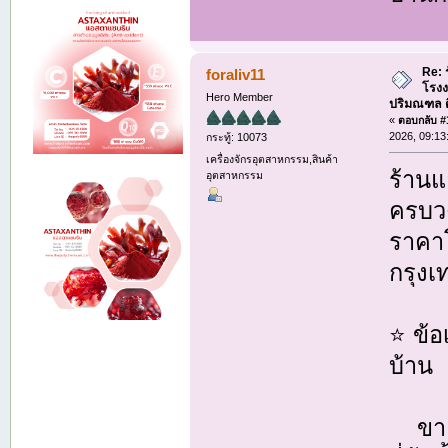
Re: 
foraliv11
โรงง
Hero Member
ปริมณฑล ติด
«
ตอบกลับ #1
2026, 09:13
กระทู้: 10073
เครื่องจักรอุตสาหกรรม,สินค้า
ร้านแ
อุตสาหกรรม
ครบวง
ราคาโ
กรุง
⭐ ข้อ
บ้าน
ขายแ