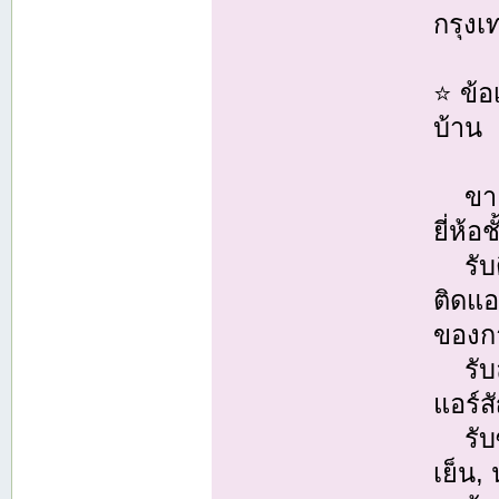
กรุง
⭐ ข้อ
บ้าน
ขายแ
ยี่ห้อ
รับติ
ติดแ
ของกา
รับล้
แอร์ส
รับซ่
เย็น,