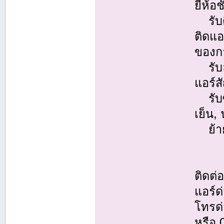
ยี่ห้อ
รับติ
ติดแ
ของกา
รับล้
แอร์ส
รับซ่
เย็น,
ย้ายแ
ติดต
แอร์ด
โทรด่
หรือ