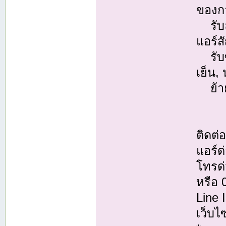
ของกา
รับล้
แอร์ส
รับซ่
เย็น,
ย้ายแ
ติดต
แอร์ด
โทรด่
หรือ
Line
เว็บไ