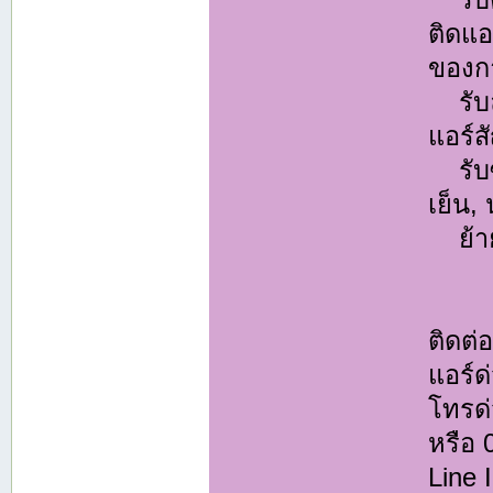
รับติ
ติดแ
ของกา
รับล้
แอร์ส
รับซ่
เย็น,
ย้ายแ
ติดต
แอร์ด
โทรด่
หรือ
Line