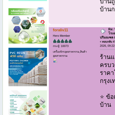
บ้านถ
บ้านก
Re: 
foraliv11
โรงง
Hero Member
ปริมณฑล ติด
«
ตอบกลับ #1
2026, 09:22
กระทู้: 10073
เครื่องจักรอุตสาหกรรม,สินค้า
ร้านแ
อุตสาหกรรม
ครบวง
ราคาโ
กรุง
⭐ ข้อ
บ้าน