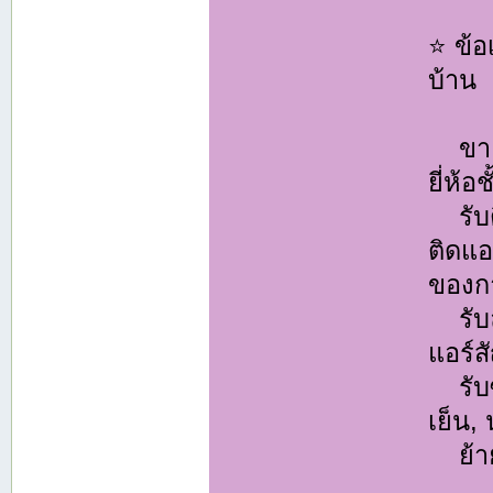
⭐ ข้อ
บ้าน
ขายแ
ยี่ห้อ
รับติ
ติดแ
ของกา
รับล้
แอร์ส
รับซ่
เย็น,
ย้ายแ