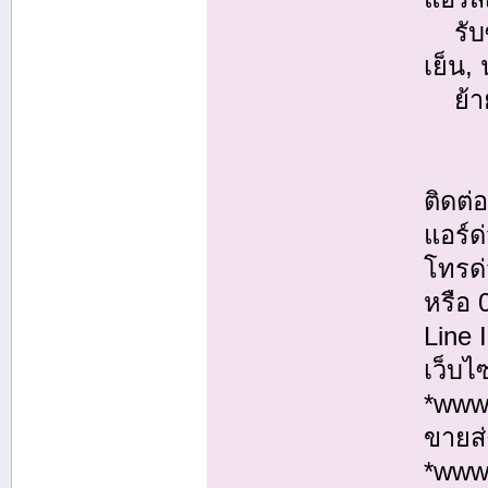
รับซ่
เย็น,
ย้ายแ
ติดต
แอร์ด
โทรด่
หรือ
Line
เว็บไ
*www.
ขายส่
*www