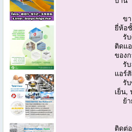
บ้าน
ขายแ
ยี่ห้อ
รับติ
ติดแ
ของกา
รับล้
แอร์ส
รับซ่
เย็น,
ย้ายแ
ติดต