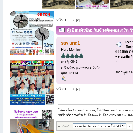
หน้า:
1
...
5
6
[
7
]
ผู้เขียน
หัวข้อ: รับจ้างตัดคอนกรีต
(อ่าน 1275 ครั้ง)
Re: 
sayjung1
ตัดถ
Hero Member
661655 ติ
«
ตอบกลับ #9
»
กระทู้: 6847
เครื่องจักรอุตสาหกรรม,สินค้า
ขออนุญาต 
อุตสาหกรรม
หน้า:
1
...
5
6
[
7
]
โพสเครื่องจักรอุตสาหกรรม, โพสสินค้าอุตสาหกรรม
»
รับจ้างตัดคอนกรีต รับตัดถนน รับตัดสะพาน 089-66165
กระโดดไป: