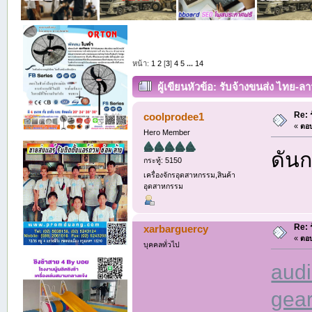
หน้า:
1
2
[
3
]
4
5
...
14
ผู้เขียน
หัวข้อ: รับจ้างขนส่ง ไทย-ลา
Re: 
coolprodee1
«
ตอบ
Hero Member
ดันก
กระทู้: 5150
เครื่องจักรอุตสาหกรรม,สินค้า
อุตสาหกรรม
Re: 
xarbarguercy
«
ตอบ
บุคคลทั่วไป
aud
gear