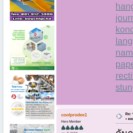
han
jour
kon
lang
nam
pap
rect
stu
Re: 
coolprodee1
«
ตอบ
Hero Member
ดันก