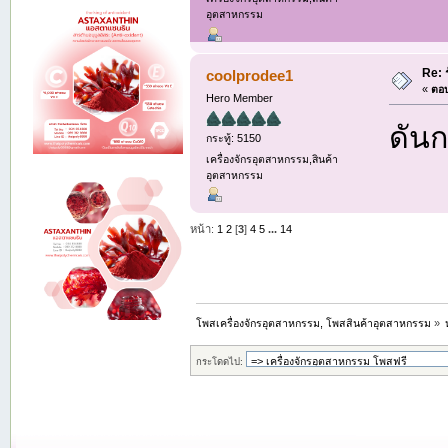
อุตสาหกรรม
Re: 
coolprodee1
«
ตอบ
Hero Member
ดันก
กระทู้: 5150
เครื่องจักรอุตสาหกรรม,สินค้า
อุตสาหกรรม
หน้า:
1
2
[
3
]
4
5
...
14
โพสเครื่องจักรอุตสาหกรรม, โพสสินค้าอุตสาหกรรม
»
กระโดดไป: