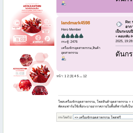
Re: 
landmark4598
อากา
Hero Member
เป็นระบบป
«
ตอบกลับ #4
2025, 19:28
กระทู้: 2476
เครื่องจักรอุตสาหกรรม,สินค้า
ดันกระ
อุตสาหกรรม
หน้า:
1
2
[
3
]
4
5
...
12
โพสเครื่องจักรอุตสาหกรรม, โพสสินค้าอุตสาหกรรม
»
พัดลมฟาร์มใช้เพื่อระบายอากาศภายในพื้นที่ฟาร์มที่เป
กระโดดไป: