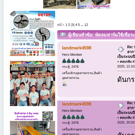
หน้า:
1
2
[
3
]
4
5
...
12
ผู้เขียน
หัวข้อ: พัดลมฟาร์มใช้เพื่อ
ทำให้อากาศถ่ายเท. (อ่าน 5094 ครั้ง)
Re: 
landmark4598
อากา
Hero Member
เป็นระบบป
«
ตอบกลับ #3
2025, 12:10
กระทู้: 2476
เครื่องจักรอุตสาหกรรม,สินค้า
ดันกระ
อุตสาหกรรม
Re: 
landmark4598
อากา
Hero Member
เป็นระบบป
«
ตอบกลับ #3
2025, 20:03
กระทู้: 2476
เครื่องจักรอุตสาหกรรม,สินค้า
อุตสาหกรรม