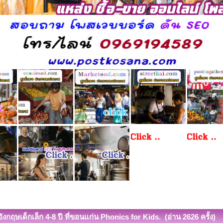
ังกฤษเด็กเล็ก 4-8 ปี ที่ขอนแก่น Phonics for Kids. (อ่าน 2626 ครั้ง)