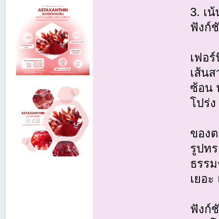
3. เน้
ฟังก์
เฟอร์น
เส้น
ซ้อน 
โปร่ง
ของตก
รูปทร
ธรรมช
เยอะ 
ฟังก์