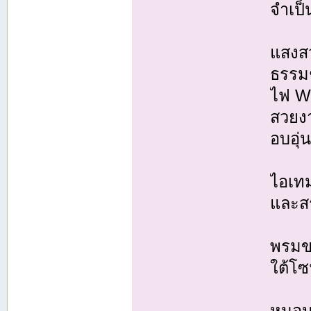
จำเป็
แสงสว
ธรรมช
ไฟ W
สวยงา
อบอุ่
ไอเทม
และส
พรมขน
ใต้โ
หมอนอิ