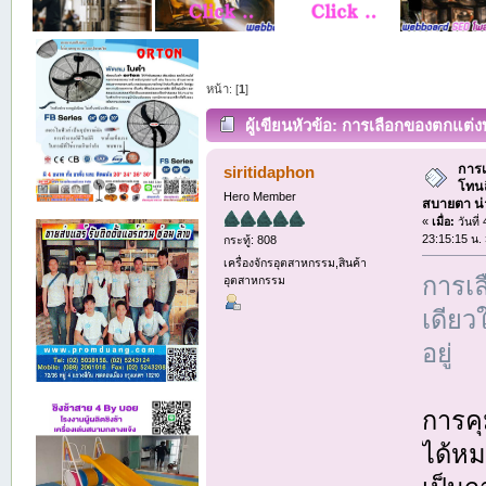
หน้า: [
1
]
ผู้เขียน
หัวข้อ: การเลือกของตกแต่งบ
(อ่าน 197 ครั้ง)
การเ
siritidaphon
โทนส
Hero Member
สบายตา น่า
«
เมื่อ:
วันที
23:15:15 น.
กระทู้: 808
เครื่องจักรอุตสาหกรรม,สินค้า
การเ
อุตสาหกรรม
เดียว
อยู่
การค
ได้หม