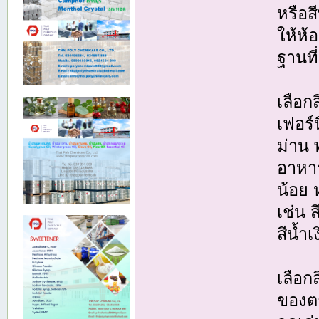
หรือส
ให้ห้
ฐานที่
เลือก
เฟอร์
ม่าน 
อาหาร
น้อย 
เช่น 
สีน้ำ
เลือก
ของตก