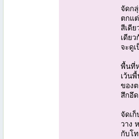
จัดกล
ตกแต่
สีเดีย
เดียวก
จะดูเ
พื้นท
เว้นพ
ของตกแ
สึกอึด
จัดเก
วาง ห
กับโท