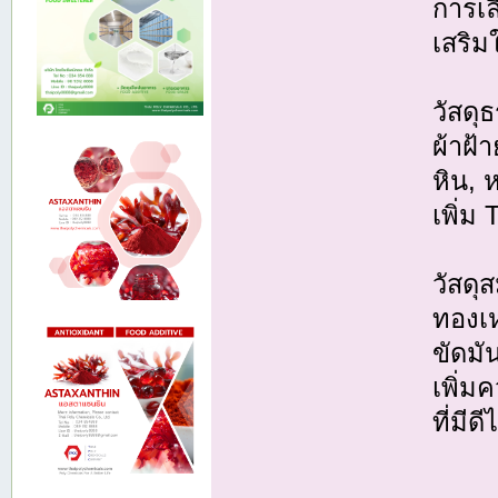
การเล
เสริม
วัสดุ
ผ้าฝ้า
หิน, ห
เพิ่ม
วัสดุ
ทองเห
ขัดมั
เพิ่ม
ที่มีด