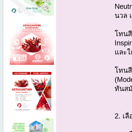
Neutra
นวล 
โทนสี
Inspi
และใ
โทนสี
(Mode
ทันส
2. เล