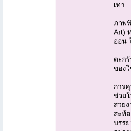
เทา
ภาพพิ
Art) 
อ่อน 
ตะกร้
ของใช
การค
ช่วยใ
สวยงา
สะท้
บรรยา