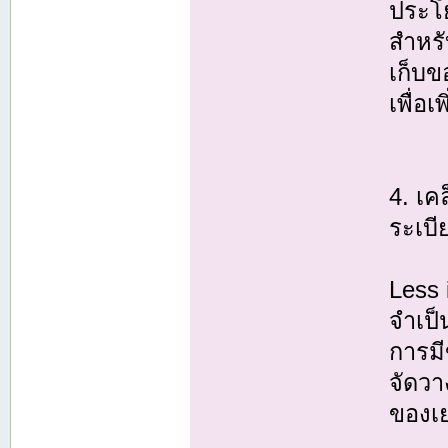
ประโย
สำหรั
เก็บข
เพื่อเ
4. เค
ระเบ
Less 
จำเป็
การมี
จัดวา
ของเ