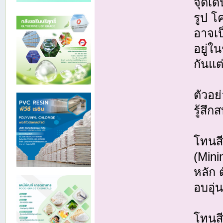
จุดเด
รูป โ
อาจเป
อยู่ใน
กันแต
ตัวอย
รู้สึ
โทนสี
(Mini
หลัก 
อบอุ่
โทนส