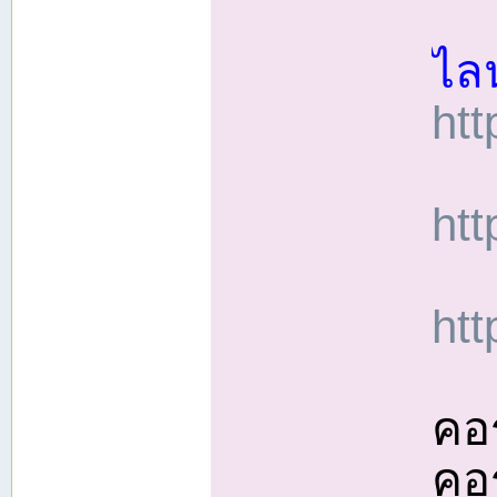
ไล
htt
ht
htt
คอ
คอ