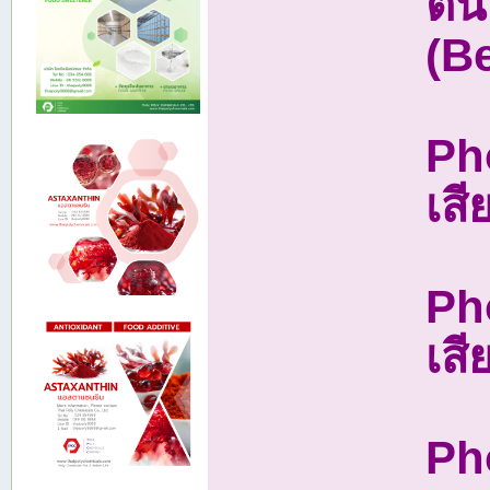
ต้น
(B
Ph
เสี
Ph
เส
Ph