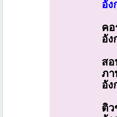
อัง
คอ
อั
สอน
ภาษ
อั
ติ