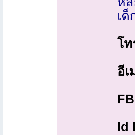
หล
เด็
โทร
อีเ
FB
Id 