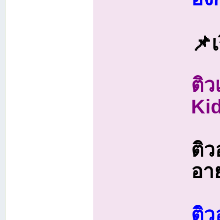
📌เ
ติว
Ki
ติว
อา
ติ