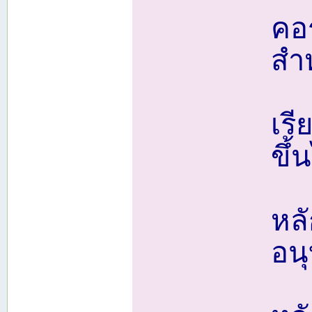
คอ
สำห
เร
ขึ้
หล
อน