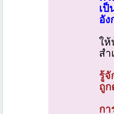
เป
อั
ให้
สำเ
รู้
ถูก
กา