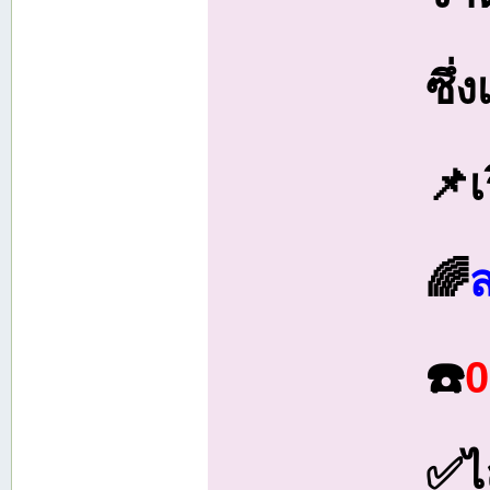
ซึ่
📌เ
🌈
☎️
0
✅ไ