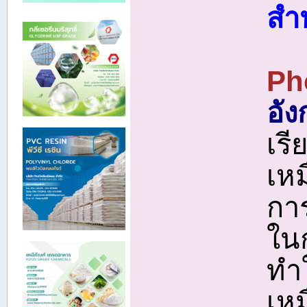
สำห
Ph
อัง
เร
เหม
การ
ใน
ทำ
เหม