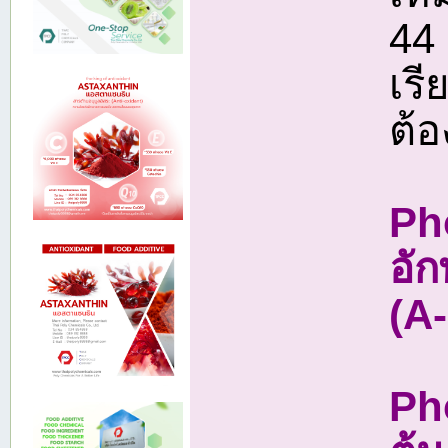
44 
เรี
ต้อ
Pho
อัก
(A-
Ph