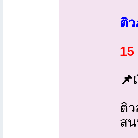
ติ
15
📌เ
ติ
สน