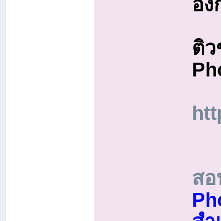
อัง
ติว
Pho
ht
สอ
Pho