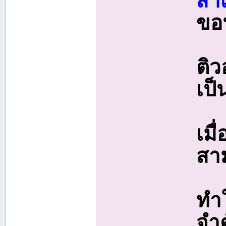
สำ
ขอ
ติว
เป
เมื
สา
ทำ
จำ