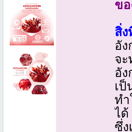
ขอ
สิ่ง
อั
จะท
อั
เป
ทำ
ได
ซึ่