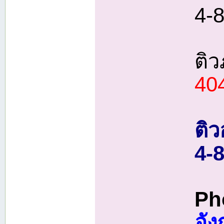
4-8
ติ
40
ติว
4-8
Ph
อัง