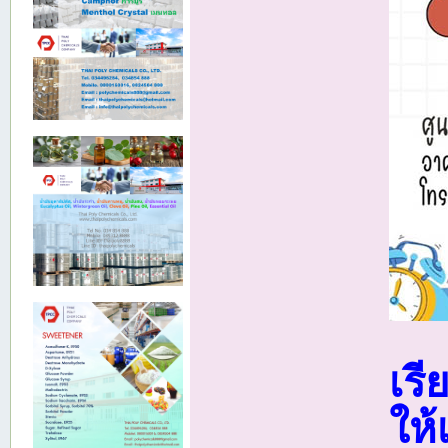
เร
ให