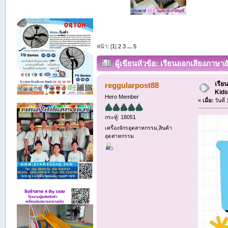
หน้า: [
1
]
2
3
...
5
ผู้เขียน
หัวข้อ: เรียนออกเสียงภาษาอั
เรีย
reggularpost88
Kids
Hero Member
«
เมื่อ:
วันที
กระทู้: 18051
เครื่องจักรอุตสาหกรรม,สินค้า
อุตสาหกรรม