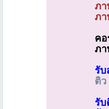
ภา
ภา
คอร
ภา
รับ
ติว
รั