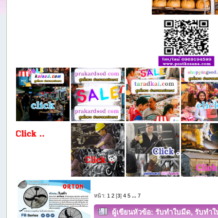
หน้า:
1
2
[
3
]
4
5
...
7
ผู้เขียน
หัวข้อ: รับทำใบมีด, รับทำ