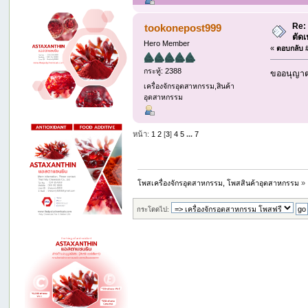
Re:
tookonepost999
ตัด
Hero Member
«
ตอบกลับ #
กระทู้: 2388
ขออนุญาต 
เครื่องจักรอุตสาหกรรม,สินค้า
อุตสาหกรรม
หน้า:
1
2
[
3
]
4
5
...
7
โพสเครื่องจักรอุตสาหกรรม, โพสสินค้าอุตสาหกรรม
»
กระโดดไป: