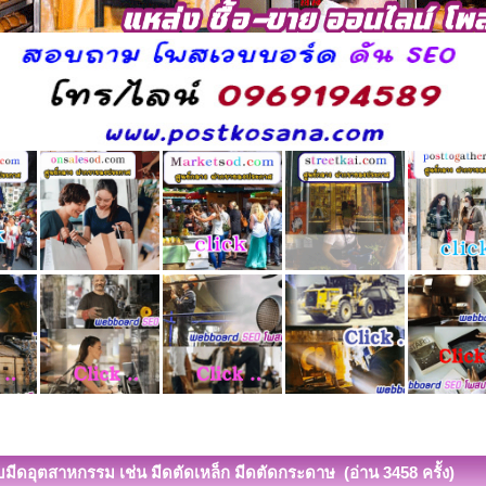
ใบมีดอุตสาหกรรม เช่น มีดตัดเหล็ก มีดตัดกระดาษ (อ่าน 3458 ครั้ง)