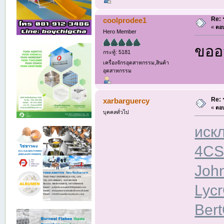
Re: 
coolprodee1
«
ตอบ
Hero Member
ขออน
กระทู้: 5181
เครื่องจักรอุตสาหกรรม,สินค้า
อุตสาหกรรม
Re: 
xarbarguercy
«
ตอบ
บุคคลทั่วไป
иск
4CS
Joh
Lycr
Bert