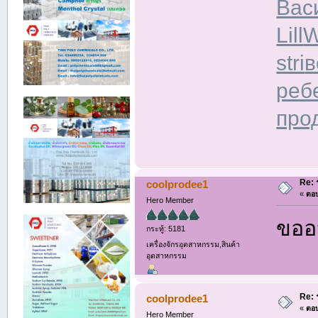
Вас
Lill
W
stri
в
реб
про
Re: 
coolprodee1
«
ตอบ
Hero Member
ขออน
กระทู้: 5181
เครื่องจักรอุตสาหกรรม,สินค้า
อุตสาหกรรม
Re: 
coolprodee1
«
ตอบ
Hero Member