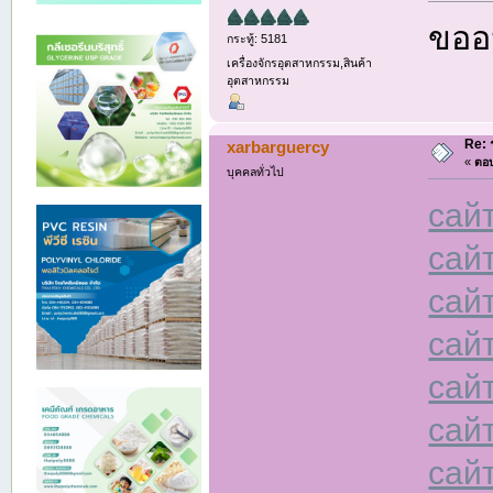
ขออน
กระทู้: 5181
เครื่องจักรอุตสาหกรรม,สินค้า
อุตสาหกรรม
Re: 
xarbarguercy
«
ตอบ
บุคคลทั่วไป
сай
сай
сай
сай
сай
сай
сай