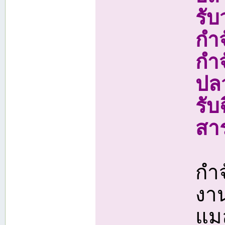
รั
กำ
กำ
ปลว
รับ
สาร
กำ
งา
แม