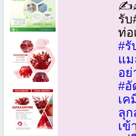
✍
รั
ท่อ
#ร
แม
อย
#อั
เคม
ลุ
เข้