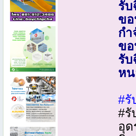
รั
ขอ
กํ
ขอน
รับ
หน
#ร
#ร
อุ