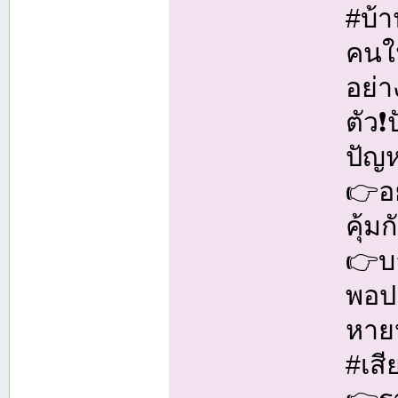
#บ้
คนใน
อย่า
ตัว❗
ปัญ
👉อย
คุ้ม
👉บา
พอปล
หาย
#เสี