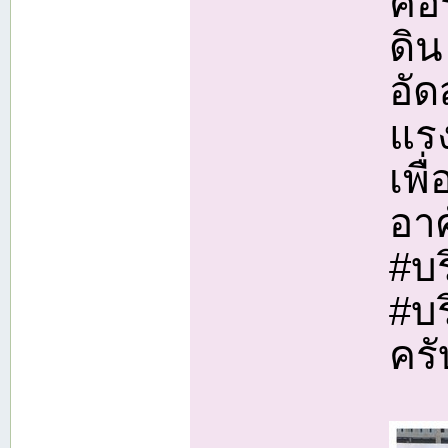
คื
ดิน
อัด
แรง
เพื
อาศ
#บร
#บ
ครั