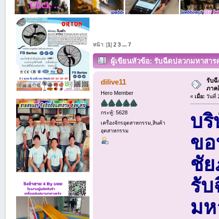
หน้า: [
1
]
2
3
...
7
ผู้เขียน
หัวข้อ: รับฉีดปลวกมหาสารค
รับฉ
dilive11
ภาค
Hero Member
«
เมื่อ:
วันที
กระทู้: 5628
บริ
เครื่องจักรอุตสาหกรรม,สินค้า
อุตสาหกรรม
ขอน
ชัย
รับ
มห