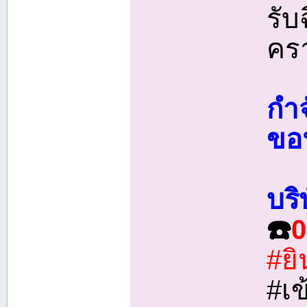
รับ
คร
กำ
ขอ
บริ
☎️
0
#ยิ
#เข