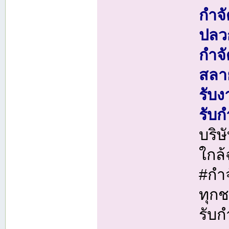
กำจ
ปลวก
กำจ
สลา
รับ
รับ
บริ
ใกล
#กำ
ทุกช
รับก