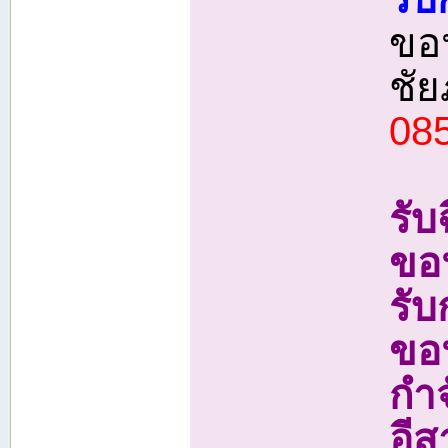
ขอน
ชั
08
รั
ขอ
รั
ขอ
กํ
อี