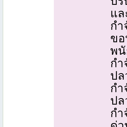
บร
แล
กำ
ขอน
พน
กำจ
ปล
กำจ
ปล
กำ
ด่ว