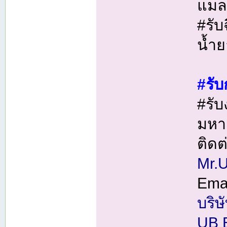
แมล
#รับ
น้ำ
#รั
#รับ
มหา
ติดต
Mr.U
Ema
บริษั
UB 