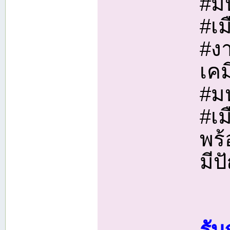
#ม
#เม
#ง
เคม
#ม
#เม
พร้
มีป
รั