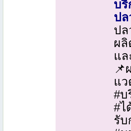
บริ
ปล
ปล
ผลิ
แล
📌ผ
แว
#บร
#ไ
รับ