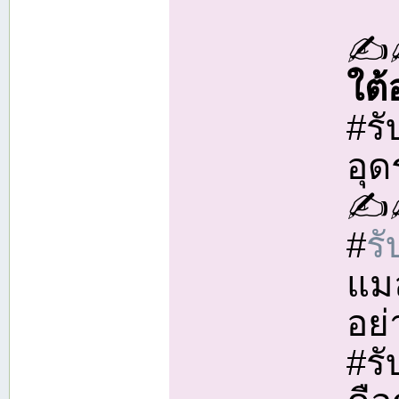
✍️
ใต
#ร
อุ
✍
#
ร
แม
อย
#ร