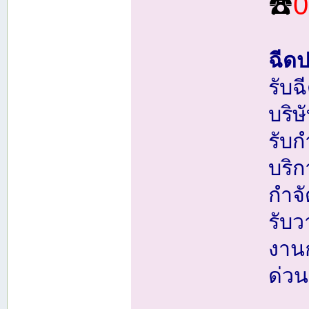
☎️
0
ฉีด
รับ
บริ
รับ
บริ
กํา
รับ
งาน
ด่วน