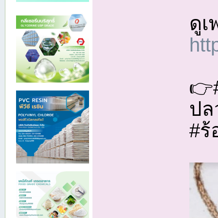
ดูเ
htt
👉
ปล
#ร้