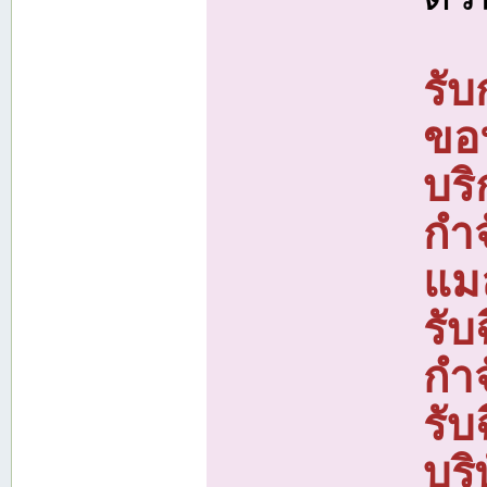
รั
ขอ
บร
กำ
แม
รั
กำ
รั
บร