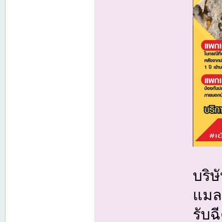
บริ
แมลง
รับ