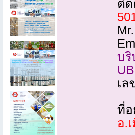
ติ
50
Mr.
Em
บริ
UB
เลข
ที่อย
อ.