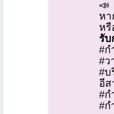
📣
หา
หรื
รั
#ก
#วา
#บ
อี
#ก
#กำ