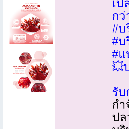
เปล
กว่
#บร
#บ
#แบ
💥บ
รับ
กำ
ปล