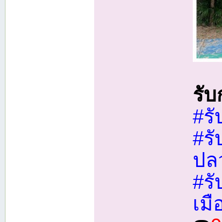
รั
#รั
#ร
ปล
#ร
เมื