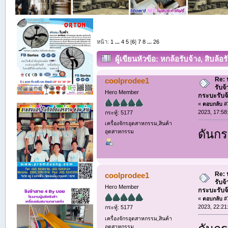
หน้า:
1
...
4
5
[
6
]
7
8
...
26
ผู้เขียน
หัวข้อ: หกล้อรับจ้าง, สิบล้อ
รับจ้าง (อ่าน 19105 ครั้ง)
Re: ห
coolprodee1
รับจ
Hero Member
กระบะรับจ้า
«
ตอบกลับ #7
2023, 17:58
กระทู้: 5177
เครื่องจักรอุตสาหกรรม,สินค้า
ดันกระ
อุตสาหกรรม
Re: ห
coolprodee1
รับจ
Hero Member
กระบะรับจ้า
«
ตอบกลับ #7
2023, 22:21
กระทู้: 5177
เครื่องจักรอุตสาหกรรม,สินค้า
อุตสาหกรรม