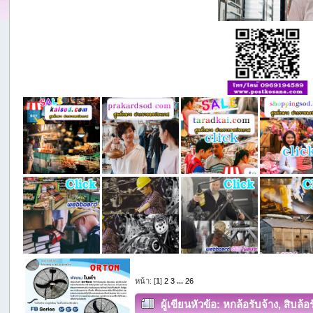
หน้า: [
1
]
2
3
...
26
ผู้เขียน
หัวข้อ: หกล้อรับจ้าง, สิบล้อ