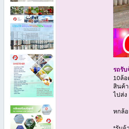
รถรับ
10ล้อ
สินค้
ไปส่ง
หกล้อ
*รับจ