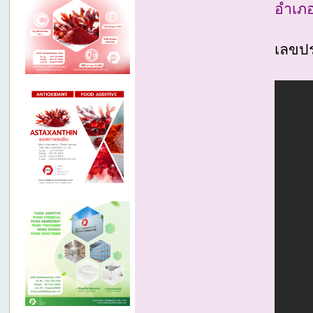
อำเภอ
เลขปร