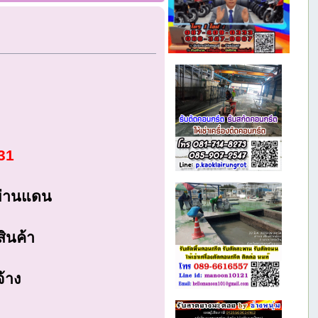
31
ะผ่านแดน
สินค้า
จ้าง