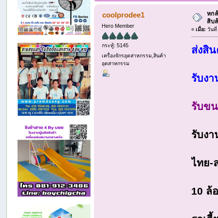
หกล้
coolprodee1
สิบล
Hero Member
«
เมื่อ:
วันที
กระทู้: 5145
ส่งสิ
เครื่องจักรอุตสาหกรรม,สินค้า
อุตสาหกรรม
รับงา
รับขน
รับงา
ไทย-ล
10 ล้อ