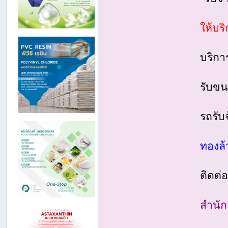
ให้บร
บริกา
รับขน
รถรับ
ทองล้
ติดต่
สำนัก