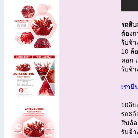
รถสิบ
ต้องก
รับจ้
10 ล้
คอก แ
รับจ้า
เรามี
10สิบ
รถ6ล้
สิบล้
รับจ้า