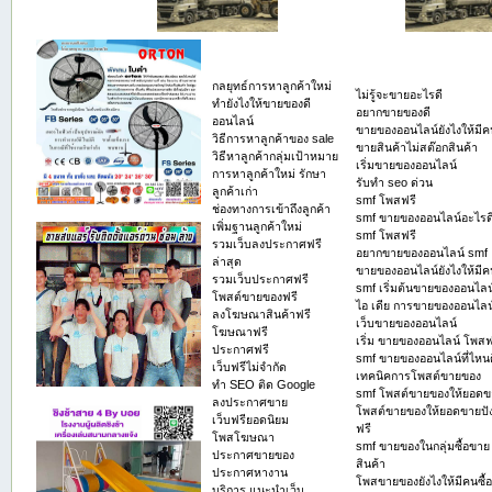
กลยุทธ์การหาลูกค้าใหม่
ไม่รู้จะขายอะไรดี
ทํายังไงให้ขายของดี
อยากขายของดี
ออนไลน์
ขายของออนไลน์ยังไงให้มีคน
วิธีการหาลูกค้าของ sale
ขายสินค้าไม่สต๊อกสินค้า
วิธีหาลูกค้ากลุ่มเป้าหมาย
เริ่มขายของออนไลน์
การหาลูกค้าใหม่ รักษา
รับทำ seo ด่วน
ลูกค้าเก่า
smf โพสฟรี
ช่องทางการเข้าถึงลูกค้า
smf ขายของออนไลน์อะไรด
เพิ่มฐานลูกค้าใหม่
smf โพสฟรี
รวมเว็บลงประกาศฟรี
อยากขายของออนไลน์ smf
ล่าสุด
ขายของออนไลน์ยังไงให้มีคน
รวมเว็บประกาศฟรี
smf เริ่มต้นขายของออนไลน
โพสต์ขายของฟรี
ไอ เดีย การขายของออนไลน
ลงโฆษณาสินค้าฟรี
เว็บขายของออนไลน์
โฆษณาฟรี
เริ่ม ขายของออนไลน์ โพสฟ
ประกาศฟรี
smf ขายของออนไลน์ที่ไหนด
เว็บฟรีไม่จำกัด
เทคนิคการโพสต์ขายของ
ทำ SEO ติด Google
smf โพสต์ขายของให้ยอดข
ลงประกาศขาย
โพสต์ขายของให้ยอดขายปั
เว็บฟรียอดนิยม
ฟรี
โพสโฆษณา
smf ขายของในกลุ่มซื้อขาย
ประกาศขายของ
สินค้า
ประกาศหางาน
โพสขายของยังไงให้มีคนซื้อ
บริการ แนะนำเว็บ